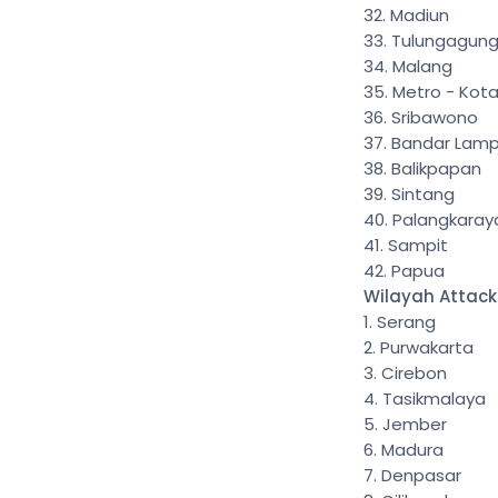
Madiun
Tulungagun
Malang
Metro - Kot
Sribawono
Bandar Lam
Balikpapan
Sintang
Palangkaray
Sampit
Papua
Wilayah Attack
Serang
Purwakarta
Cirebon
Tasikmalaya
Jember
Madura
Denpasar