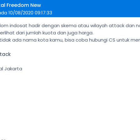
kal Freedom New
da 10/08/2020 09:17:33
om indosat hadir dengan skema atau wilayah attack dan no
rlihat dari jumlah kuota dan juga harga.
i tidak ada nama kota kamu, bisa coba hubungi CS untuk m
tack
al Jakarta