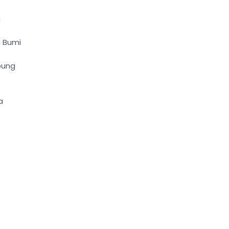
g
a Bumi
pung
a