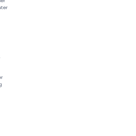
ner
ter
2
er
g