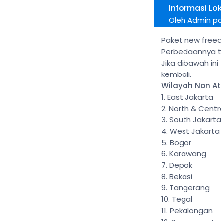
Informasi Lo
Oleh Admin pa
Paket new freed
Perbedaannya te
Jika dibawah in
kembali.
Wilayah Non At
East Jakarta
North & Centr
South Jakarta
West Jakarta
Bogor
Karawang
Depok
Bekasi
Tangerang
Tegal
Pekalongan