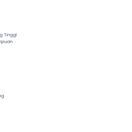
g Tinggi
empuan
ng