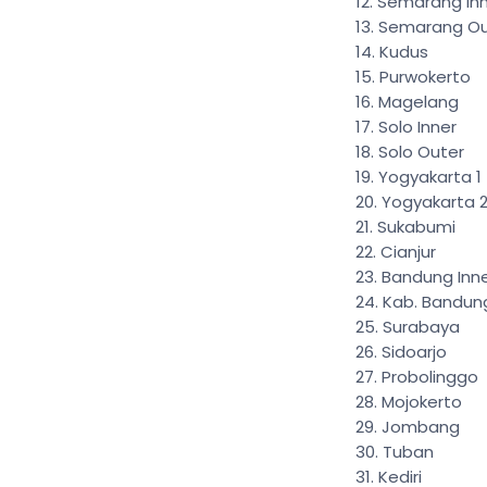
Semarang In
Semarang Ou
Kudus
Purwokerto
Magelang
Solo Inner
Solo Outer
Yogyakarta 1
Yogyakarta 
Sukabumi
Cianjur
Bandung Inn
Kab. Bandun
Surabaya
Sidoarjo
Probolinggo
Mojokerto
Jombang
Tuban
Kediri