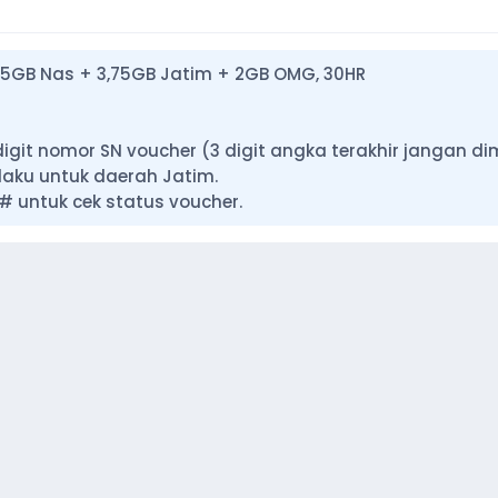
1,25GB Nas + 3,75GB Jatim + 2GB OMG, 30HR
2 digit nomor SN voucher (3 digit angka terakhir jangan d
rlaku untuk daerah Jatim.
N# untuk cek status voucher.