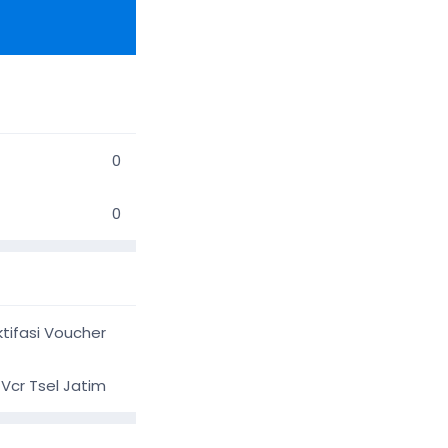
0
0
ktifasi Voucher
 Vcr Tsel Jatim